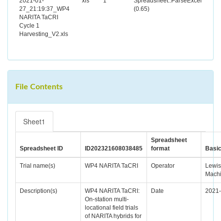
2021-01-
xls
1
Spreadsheet::ParseExcel
27_21:19:37_WP4
(0.65)
NARITA TaCRI
Cycle 1
Harvesting_V2.xls
File Contents
Sheet1
Spreadsheet
Spreadsheet ID
ID202321608038485
format
Basi
Trial name(s)
WP4 NARITA TaCRI
Operator
Lewis
Mach
Description(s)
WP4 NARITA TaCRI:
Date
2021-
On-station multi-
locational field trials
of NARITA hybrids for