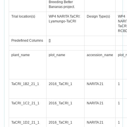
Breeding Better
Bananas project.
Trial location(s)
WP4 NARITA TaCRI:
Design Type(s)
WP4
Lyamungo-TaCRI
NARI
TaCRI
RCB
Predefined Columns
[]
plant_name
plot_name
accession_name
plot_
TaCRI_1B2_21_1
2016_TaCRI_1
NARITA 21
1
TaCRI_1C2_21_1
2016_TaCRI_1
NARITA 21
1
TaCRI_1D2_21_1
2016_TaCRI_1
NARITA 21
1