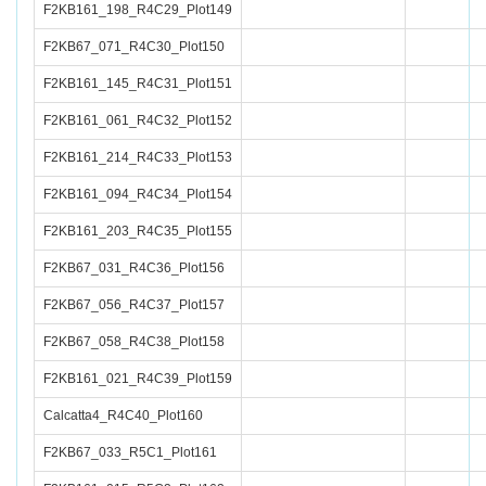
F2KB161_198_R4C29_Plot149
F2KB67_071_R4C30_Plot150
F2KB161_145_R4C31_Plot151
F2KB161_061_R4C32_Plot152
F2KB161_214_R4C33_Plot153
F2KB161_094_R4C34_Plot154
F2KB161_203_R4C35_Plot155
F2KB67_031_R4C36_Plot156
F2KB67_056_R4C37_Plot157
F2KB67_058_R4C38_Plot158
F2KB161_021_R4C39_Plot159
Calcatta4_R4C40_Plot160
F2KB67_033_R5C1_Plot161