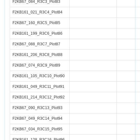
F2KB67_084_R3C3_Plot83
F2KB161_021_R3C4_Plot84
F2KB67_160_R3C5_Plot85
F2KB161_199_R3C6_Plot86
F2KB67_088_R3C7_Plot87
F2KB161_206_R3C8_Plot88
F2KB67_074_R3C9_Plot89
F2KB161_105_R3C10_Plot90
F2KB161_049_R3C11_Plot91
F2KB161_214_R3C12_Plot92
F2KB67_090_R3C13_Plot93
F2KB67_049_R3C14_Plot94
F2KB67_034_R3C15_Plot95
F2KB161_128_R3C16_Plot96