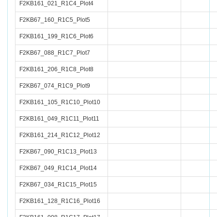
F2KB161_021_R1C4_Plot4
F2KB67_160_R1C5_Plot5
F2KB161_199_R1C6_Plot6
F2KB67_088_R1C7_Plot7
F2KB161_206_R1C8_Plot8
F2KB67_074_R1C9_Plot9
F2KB161_105_R1C10_Plot10
F2KB161_049_R1C11_Plot11
F2KB161_214_R1C12_Plot12
F2KB67_090_R1C13_Plot13
F2KB67_049_R1C14_Plot14
F2KB67_034_R1C15_Plot15
F2KB161_128_R1C16_Plot16