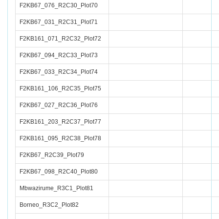
F2KB67_076_R2C30_Plot70
F2KB67_031_R2C31_Plot71
F2KB161_071_R2C32_Plot72
F2KB67_094_R2C33_Plot73
F2KB67_033_R2C34_Plot74
F2KB161_106_R2C35_Plot75
F2KB67_027_R2C36_Plot76
F2KB161_203_R2C37_Plot77
F2KB161_095_R2C38_Plot78
F2KB67_R2C39_Plot79
F2KB67_098_R2C40_Plot80
Mbwazirume_R3C1_Plot81
Borneo_R3C2_Plot82