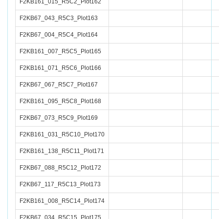
F2KB161_015_R5C2_Plot162
F2KB67_043_R5C3_Plot163
F2KB67_004_R5C4_Plot164
F2KB161_007_R5C5_Plot165
F2KB161_071_R5C6_Plot166
F2KB67_067_R5C7_Plot167
F2KB161_095_R5C8_Plot168
F2KB67_073_R5C9_Plot169
F2KB161_031_R5C10_Plot170
F2KB161_138_R5C11_Plot171
F2KB67_088_R5C12_Plot172
F2KB67_117_R5C13_Plot173
F2KB161_008_R5C14_Plot174
F2KB67_034_R5C15_Plot175