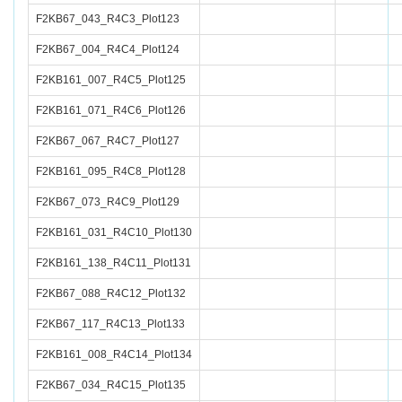
F2KB67_043_R4C3_Plot123
F2KB67_004_R4C4_Plot124
F2KB161_007_R4C5_Plot125
F2KB161_071_R4C6_Plot126
F2KB67_067_R4C7_Plot127
F2KB161_095_R4C8_Plot128
F2KB67_073_R4C9_Plot129
F2KB161_031_R4C10_Plot130
F2KB161_138_R4C11_Plot131
F2KB67_088_R4C12_Plot132
F2KB67_117_R4C13_Plot133
F2KB161_008_R4C14_Plot134
F2KB67_034_R4C15_Plot135