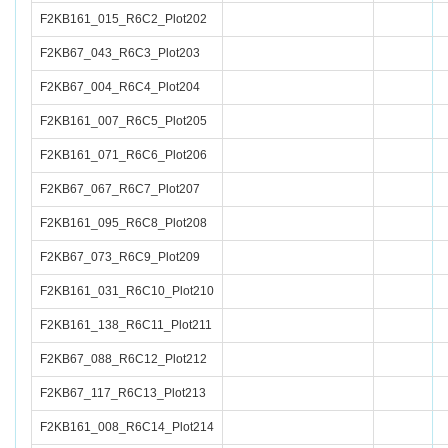
F2KB161_015_R6C2_Plot202
F2KB67_043_R6C3_Plot203
F2KB67_004_R6C4_Plot204
F2KB161_007_R6C5_Plot205
F2KB161_071_R6C6_Plot206
F2KB67_067_R6C7_Plot207
F2KB161_095_R6C8_Plot208
F2KB67_073_R6C9_Plot209
F2KB161_031_R6C10_Plot210
F2KB161_138_R6C11_Plot211
F2KB67_088_R6C12_Plot212
F2KB67_117_R6C13_Plot213
F2KB161_008_R6C14_Plot214