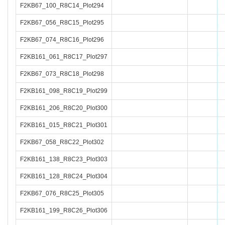
F2KB67_100_R8C14_Plot294
F2KB67_056_R8C15_Plot295
F2KB67_074_R8C16_Plot296
F2KB161_061_R8C17_Plot297
F2KB67_073_R8C18_Plot298
F2KB161_098_R8C19_Plot299
F2KB161_206_R8C20_Plot300
F2KB161_015_R8C21_Plot301
F2KB67_058_R8C22_Plot302
F2KB161_138_R8C23_Plot303
F2KB161_128_R8C24_Plot304
F2KB67_076_R8C25_Plot305
F2KB161_199_R8C26_Plot306